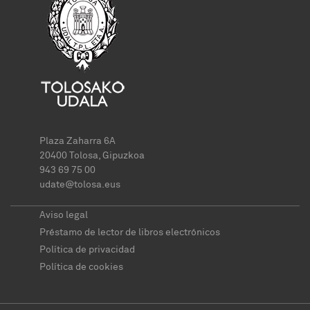
Plaza Zaharra 6A
20400 Tolosa, Gipuzkoa
943 69 75 00
udate@tolosa.eus
Aviso legal
Préstamo de lector de libros electrónicos
Política de privacidad
Política de cookies