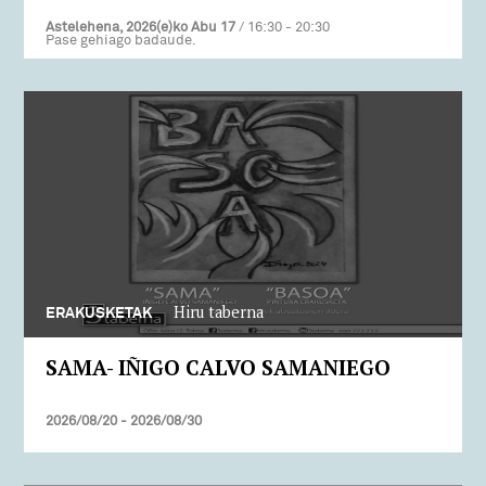
Astelehena, 2026(e)ko Abu 17
/ 16:30 - 20:30
Pase gehiago badaude.
Hiru taberna
ERAKUSKETAK
SAMA- IÑIGO CALVO SAMANIEGO
2026/08/20 - 2026/08/30