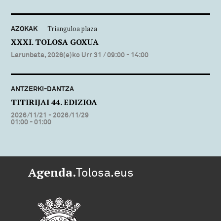
AZOKAK
Trianguloa plaza
XXXI. TOLOSA GOXUA
Larunbata, 2026(e)ko Urr 31
/ 09:00 - 14:00
ANTZERKI-DANTZA
TITIRIJAI 44. EDIZIOA
2026/11/21 - 2026/11/29
01:00 - 01:00
Agenda.
Tolosa.eus