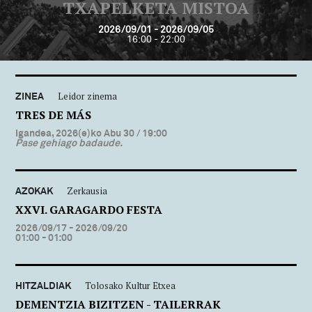
TXAPELKETA MISTOA
2026/09/01 - 2026/09/05
16:00 - 22:00
ZINEA
Leidor zinema
TRES DE MÁS
Igandea, 2026(e)ko Abu 30
/ 19:00
Pase gehiago badaude.
AZOKAK
Zerkausia
XXVI. GARAGARDO FESTA
2026/09/17 - 2026/09/20
01:00 - 01:00
HITZALDIAK
Tolosako Kultur Etxea
DEMENTZIA BIZITZEN - TAILERRAK