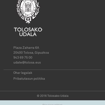
Plaza Zaharra 6A
20400 Tolosa, Gipuzkoa
943 69 75 00
udate@tolosa.eus
Ohar legalak
Pribatutasun politika
© 2016 Tolosako Udala