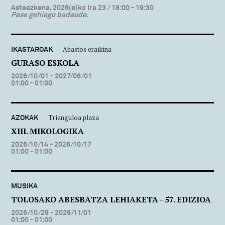
Asteazkena, 2026(e)ko Ira 23
/ 18:00 - 19:30
Pase gehiago badaude.
IKASTAROAK
Abastos eraikina
GURASO ESKOLA
2026/10/01 - 2027/06/01
01:00 - 01:00
AZOKAK
Trianguloa plaza
XIII. MIKOLOGIKA
2026/10/14 - 2026/10/17
01:00 - 01:00
MUSIKA
TOLOSAKO ABESBATZA LEHIAKETA - 57. EDIZIOA
2026/10/29 - 2026/11/01
01:00 - 01:00