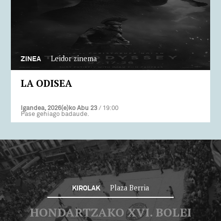
Leidor zinema
ZINEA
LA ODISEA
Igandea, 2026(e)ko Abu 23
/ 19:00
Pase gehiago badaude.
Plaza Berria
KIROLAK
HONDARTZAKO XVI. BOLEI