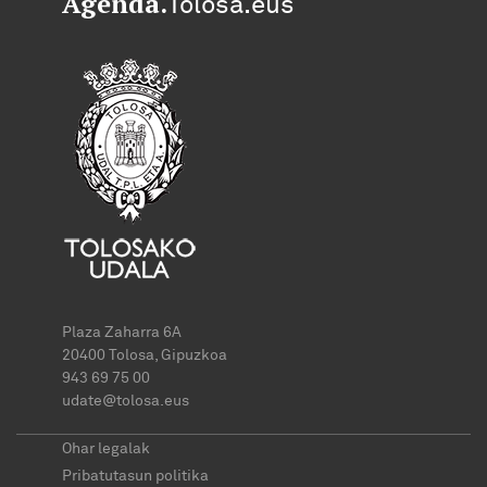
Agenda.
Tolosa.eus
Plaza Zaharra 6A
20400 Tolosa, Gipuzkoa
943 69 75 00
udate@tolosa.eus
Ohar legalak
Pribatutasun politika