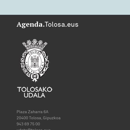
Agenda.
Tolosa.eus
Plaza Zaharra 6A
20400 Tolosa, Gipuzkoa
943 69 75 00