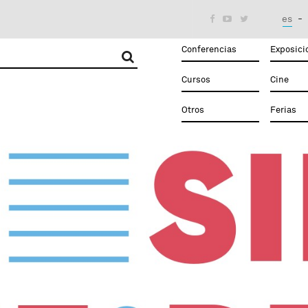
es



Conferencias
Exposici
Cursos
Cine
Otros
Ferias