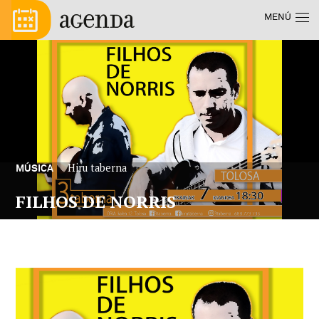
Pasar al contenido principal
Menú principal
MENÚ
Hiru taberna
MÚSICA
FILHOS DE NORRIS