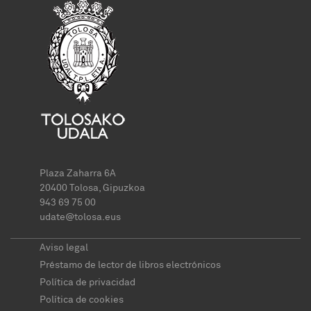
Plaza Zaharra 6A
20400 Tolosa, Gipuzkoa
943 69 75 00
udate@tolosa.eus
Aviso legal
Préstamo de lector de libros electrónicos
Política de privacidad
Política de cookies