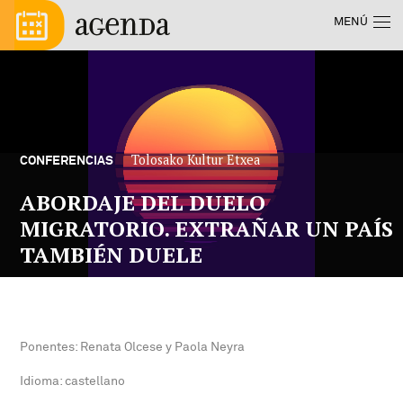
Pasar al contenido principal
Menú principal
MENÚ
Tolosako Kultur Etxea
CONFERENCIAS
ABORDAJE DEL DUELO
MIGRATORIO. EXTRAÑAR UN PAÍS
TAMBIÉN DUELE
Ponentes: Renata Olcese y Paola Neyra
Idioma: castellano