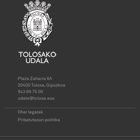
Plaza Zaharra 6A
20400 Tolosa, Gipuzkoa
943 69 75 00
udate@tolosa.eus
Ohar legalak
Pribatutasun politika