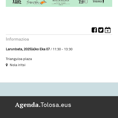
Informazioa
Larunbata, 2025(e)ko Eka 07
/ 11:30 - 13:30
Trianguloa plaza
Nola iritsi
Agenda.
Tolosa.eus