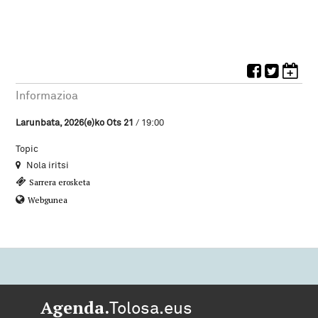
Informazioa
Larunbata, 2026(e)ko Ots 21
/ 19:00
Topic
Nola iritsi
Sarrera erosketa
Webgunea
Agenda.
Tolosa.eus