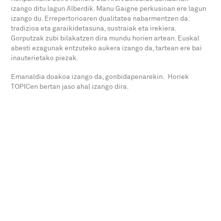
izango ditu lagun Alberdik. Manu Gaigne perkusioan ere lagun
izango du. Errepertorioaren dualitatea nabarmentzen da:
tradizioa eta garaikidetasuna, sustraiak eta irekiera.
Gorputzak zubi bilakatzen dira mundu horien artean. Euskal
abesti ezagunak entzuteko aukera izango da, tartean ere bai
inauterietako piezak.
Emanaldia doakoa izango da, gonbidapenarekin. Horiek
TOPICen bertan jaso ahal izango dira.