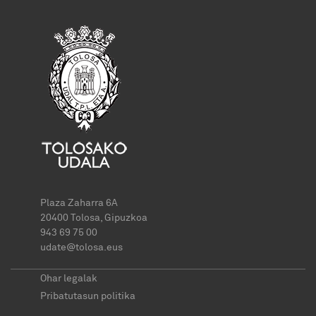
Plaza Zaharra 6A
20400 Tolosa, Gipuzkoa
943 69 75 00
udate@tolosa.eus
Ohar legalak
Pribatutasun politika