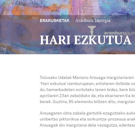
Aranburu Jauregia
ERAKUSKETAK
HARI EZKUTUA
Tolosako Udalak Mariano Arsuaga margolariaren 
‘Hari ezkutua’ izenburupean, artistaren ibilbide
du, hamarkadetan sortutako lanen bidez, bere bil
apirilaren 23an zabalduko da, eta ekainaren 6a bi
berak. Guztira, 85 elementu biltzen ditu, margol
Arsuagaren obra zabala gertutik ezagutzeko auke
unibertso piktorikoa eta sorkuntza-prozesua arak
Arsuagak dio margolana dela «ezagutza, edertasu