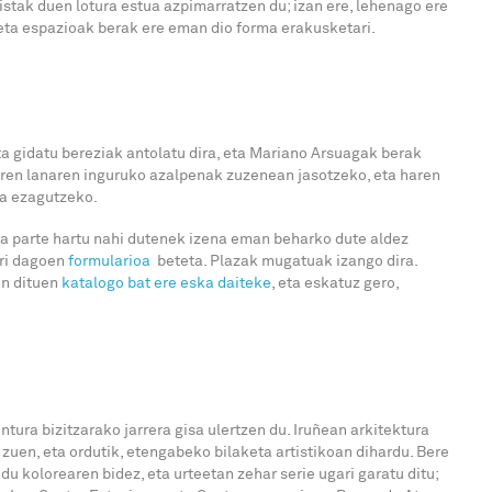
istak duen lotura estua azpimarratzen du; izan ere, lehenago ere
eta espazioak berak ere eman dio forma erakusketari.
a gidatu bereziak antolatu dira, eta Mariano Arsuagak berak
aren lanaren inguruko azalpenak zuzenean jasotzeko, eta haren
ra ezagutzeko.
ta parte hartu nahi dutenek izena eman beharko dute aldez
rri dagoen
formularioa
beteta. Plazak mugatuak izango dira.
en dituen
katalogo bat ere eska daiteke
, eta eskatuz gero,
ntura bizitzarako jarrera gisa ulertzen du. Iruñean arkitektura
 zuen, eta ordutik, etengabeko bilaketa artistikoan dihardu. Bere
 kolorearen bidez, eta urteetan zehar serie ugari garatu ditu;