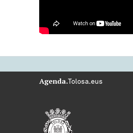
Agenda.
Tolosa.eus