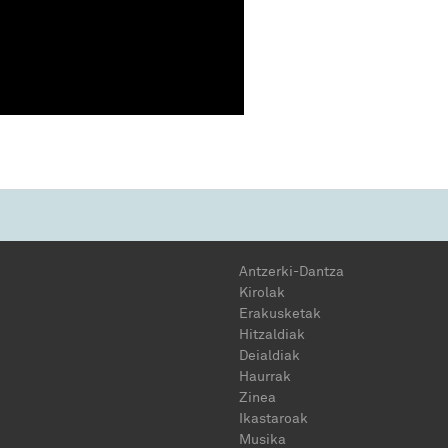
Antzerki-Dantza
Kirolak
Erakusketak
Hitzaldiak
Deialdiak
Haurrak
Zinea
Ikastaroak
Musika