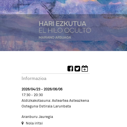
Informazioa
2026/04/23 - 2026/06/06
17:30 - 20:30
Aldizkakotasuna: Asteartea Asteazkena
Osteguna Ostirala Larunbata
Aranburu Jauregia
Nola iritsi