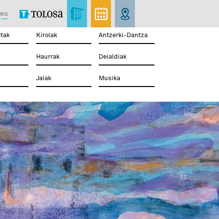
eu
tak
Kirolak
Antzerki-Dantza
Haurrak
Deialdiak
Jaiak
Musika