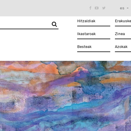
es



Hitzaldiak
Erakuske
Ikastaroak
Zinea
Besteak
Azokak