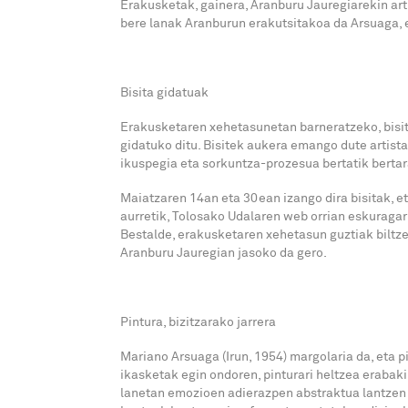
Erakusketak, gainera, Aranburu Jauregiarekin art
bere lanak Aranburun erakutsitakoa da Arsuaga, 
Bisita gidatuak
Erakusketaren xehetasunetan barneratzeko, bisit
gidatuko ditu. Bisitek aukera emango dute artist
ikuspegia eta sorkuntza-prozesua bertatik berta
Maiatzaren 14an eta 30ean izango dira bisitak, e
aurretik, Tolosako Udalaren web orrian eskuraga
Bestalde, erakusketaren xehetasun guztiak biltz
Aranburu Jauregian jasoko da gero.
Pintura, bizitzarako jarrera
Mariano Arsuaga (Irun, 1954) margolaria da, eta pi
ikasketak egin ondoren, pinturari heltzea erabaki
lanetan emozioen adierazpen abstraktua lantzen du