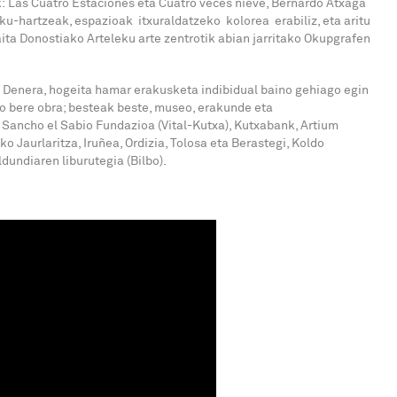
: Las Cuatro Estaciones eta Cuatro veces nieve, Bernardo Atxaga
sku-hartzeak, espazioak itxuraldatzeko kolorea erabiliz, eta aritu
ita Donostiako Arteleku arte zentrotik abian jarritako Okupgrafen
. Denera, hogeita hamar erakusketa indibidual baino gehiago egin
go bere obra; besteak beste, museo, erakunde eta
 Sancho el Sabio Fundazioa (Vital-Kutxa), Kutxabank, Artium
 Jaurlaritza, Iruñea, Ordizia, Tolosa eta Berastegi, Koldo
ldundiaren liburutegia (Bilbo).