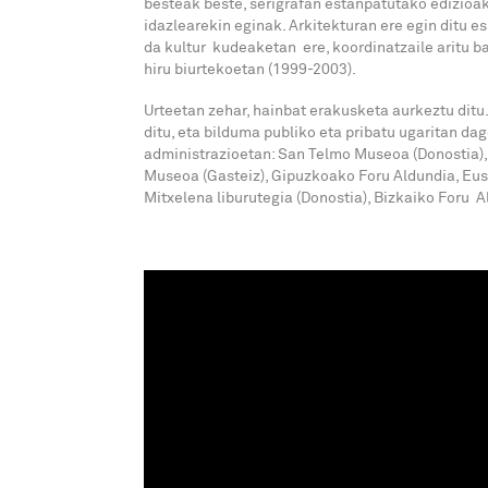
besteak beste, serigrafan estanpatutako edizioak
idazlearekin eginak. Arkitekturan ere egin ditu e
da kultur kudeaketan ere, koordinatzaile aritu ba
hiru biurtekoetan (1999-2003).
Urteetan zehar, hainbat erakusketa aurkeztu ditu
ditu, eta bilduma publiko eta pribatu ugaritan da
administrazioetan: San Telmo Museoa (Donostia),
Museoa (Gasteiz), Gipuzkoako Foru Aldundia, Eusko
Mitxelena liburutegia (Donostia), Bizkaiko Foru A