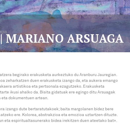
 | MARIANO ARSUAGA
atzera begirako erakusketa aurkeztuko du Aranburu Jauregian.
 osoa zeharkatzen duen erakusketa izango da, eta aukera emango
akaera artistikoa eta pertsonala ezagutzeko. Erakusketa
tarte ikusi ahalko da. Bisita gidatuak ere egingo ditu Arsuagak
an eta dokumentuen artean.
ra izango dute bertaratutakoek; baita margolanen bidez bere
atzeko ere. Kolorea, abstrakzioa eta emozioa uztartzen dituzte.
n eta espiritualtasunerako bidea irekitzen duen ateetako bat».