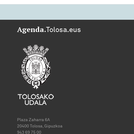
Agenda.
Tolosa.eus
Plaza Zaharra 6A
20400 Tolosa, Gipuzkoa
943 69 75 00