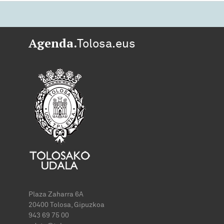
Agenda.
Tolosa.eus
Plaza Zaharra 6A
20400 Tolosa, Gipuzkoa
943 69 75 00