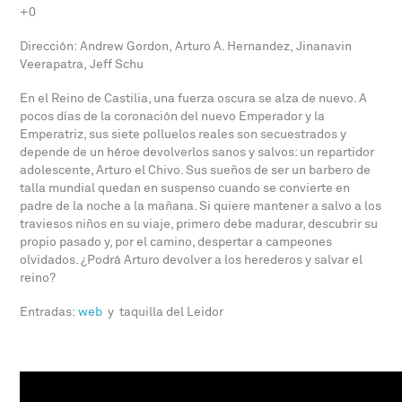
+0
Dirección: Andrew Gordon, Arturo A. Hernandez, Jinanavin
Veerapatra, Jeff Schu
En el Reino de Castilia, una fuerza oscura se alza de nuevo. A
pocos días de la coronación del nuevo Emperador y la
Emperatriz, sus siete polluelos reales son secuestrados y
depende de un héroe devolverlos sanos y salvos: un repartidor
adolescente, Arturo el Chivo. Sus sueños de ser un barbero de
talla mundial quedan en suspenso cuando se convierte en
padre de la noche a la mañana. Si quiere mantener a salvo a los
traviesos niños en su viaje, primero debe madurar, descubrir su
propio pasado y, por el camino, despertar a campeones
olvidados. ¿Podrá Arturo devolver a los herederos y salvar el
reino?
Entradas:
web
y taquilla del Leidor