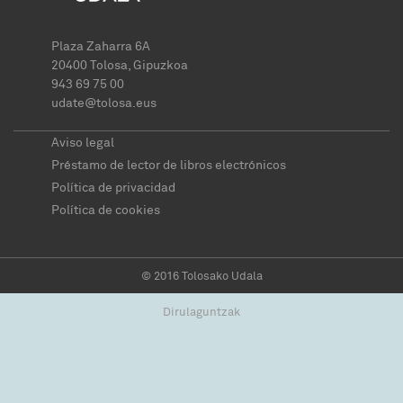
Plaza Zaharra 6A
20400 Tolosa, Gipuzkoa
943 69 75 00
udate@tolosa.eus
Aviso legal
Préstamo de lector de libros electrónicos
Política de privacidad
Política de cookies
© 2016 Tolosako Udala
Dirulaguntzak