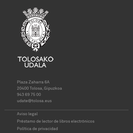
Plaza Zaharra 6A
20400 Tolosa, Gipuzkoa
943 69 75 00
udate@tolosa.eus
Aviso legal
Préstamo de lector de libros electrónicos
Política de privacidad