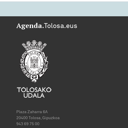
Agenda.
Tolosa.eus
Plaza Zaharra 6A
20400 Tolosa, Gipuzkoa
943 69 75 00