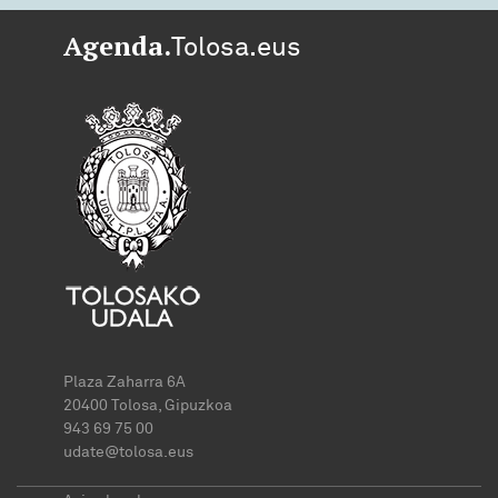
Agenda.
Tolosa.eus
Plaza Zaharra 6A
20400 Tolosa, Gipuzkoa
943 69 75 00
udate@tolosa.eus