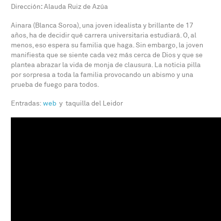
Dirección
:
Alauda Ruiz de Azúa
Ainara (Blanca Soroa), una joven idealista y brillante de 17
años, ha de decidir qué carrera universitaria estudiará. O, al
menos, eso espera su familia que haga. Sin embargo, la joven
manifiesta que se siente cada vez más cerca de Dios y que se
plantea abrazar la vida de monja de clausura. La noticia pilla
por sorpresa a toda la familia provocando un abismo y una
prueba de fuego para todos.
Entradas:
web
y taquilla del Leidor