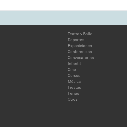
Teatro y Baile
Deportes
Exposiciones
Conferencias
Convocatorias
Infantil
Cine
Cursos
Música
Fiestas
Ferias
Otros