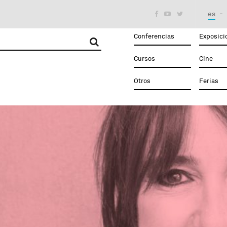
es



Conferencias
Exposici
Cursos
Cine
Otros
Ferias