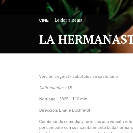
Leidor zinema
CINE
LA HERMANAST
Versión original - subtítulos en castellano
Calificación: +18
Noruega - 2025 - 110 min
Dirección: Emilie Blichfeldt
Combinando comedia y terror, es una versión retor
por competir con su increíblemente bella hermana