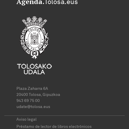
Agenda.
Tolosa.eus
Plaza Zaharra 6A
20400 Tolosa, Gipuzkoa
943 69 75 00
udate@tolosa.eus
Aviso legal
Préstamo de lector de libros electrónicos