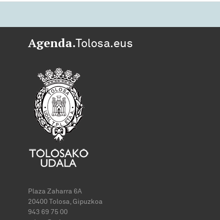
Agenda.
Tolosa.eus
Plaza Zaharra 6A
20400 Tolosa, Gipuzkoa
943 69 75 00