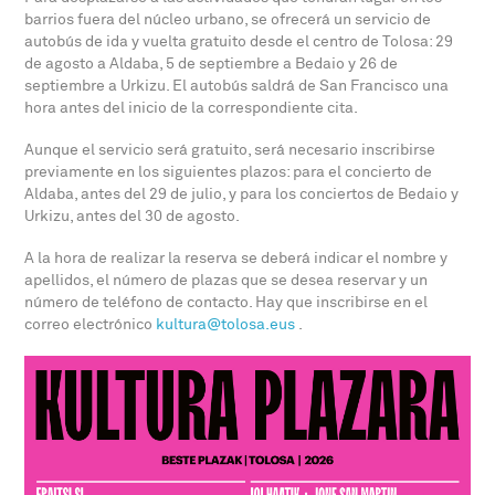
barrios fuera del núcleo urbano, se ofrecerá un servicio de
autobús de ida y vuelta gratuito desde el centro de Tolosa: 29
de agosto a Aldaba, 5 de septiembre a Bedaio y 26 de
septiembre a Urkizu. El autobús saldrá de San Francisco una
hora antes del inicio de la correspondiente cita.
Aunque el servicio será gratuito, será necesario inscribirse
previamente en los siguientes plazos: para el concierto de
Aldaba, antes del 29 de julio, y para los conciertos de Bedaio y
Urkizu, antes del 30 de agosto.
A la hora de realizar la reserva se deberá indicar el nombre y
apellidos, el número de plazas que se desea reservar y un
número de teléfono de contacto. Hay que inscribirse en el
correo electrónico
kultura@tolosa.eus
.