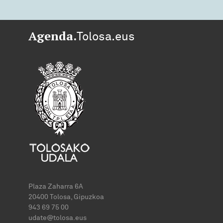
Agenda.
Tolosa.eus
Plaza Zaharra 6A
20400 Tolosa, Gipuzkoa
943 69 75 00
udate@tolosa.eus