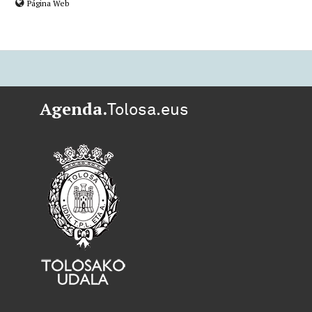
Página Web
Agenda.
Tolosa.eus