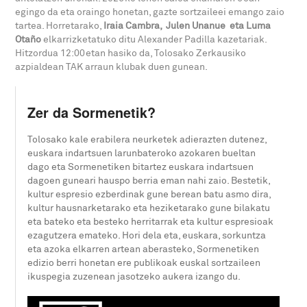
egingo da eta oraingo honetan, gazte sortzaileei emango zaio
tartea. Horretarako,
Iraia Cambra, Julen Unanue eta Luma
Otaño
elkarrizketatuko ditu Alexander Padilla kazetariak.
Hitzordua 12:00etan hasiko da, Tolosako Zerkausiko
azpialdean TAK arraun klubak duen gunean.
Zer da Sormenetik?
Tolosako kale erabilera neurketek adierazten dutenez,
euskara indartsuen larunbateroko azokaren bueltan
dago eta Sormenetiken bitartez euskara indartsuen
dagoen guneari hauspo berria eman nahi zaio. Bestetik,
kultur espresio ezberdinak gune berean batu asmo dira,
kultur hausnarketarako eta heziketarako gune bilakatu
eta bateko eta besteko herritarrak eta kultur espresioak
ezagutzera emateko. Hori dela eta, euskara, sorkuntza
eta azoka elkarren artean aberasteko, Sormenetiken
edizio berri honetan ere publikoak euskal sortzaileen
ikuspegia zuzenean jasotzeko aukera izango du.