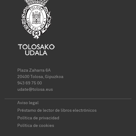
Plaza Zaharra 6A
20400 Tolosa, Gipuzkoa
943 69 75 00
udate@tolosa.eus
Aviso legal
Préstamo de lector de libros electrónicos
Política de privacidad
Política de cookies