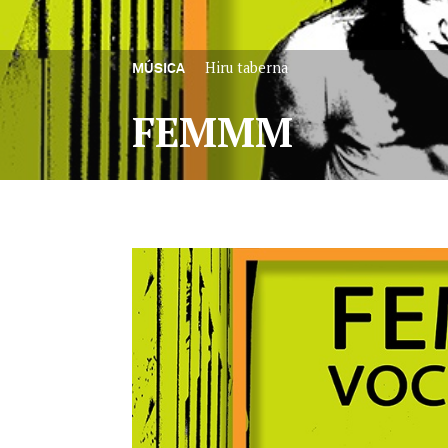
Hiru taberna
MÚSICA
FEMMM