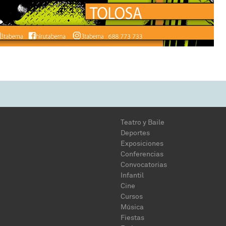
Teatro y Baile
Deportes
Exposiciones
Conferencias
Convocatorias
Infantil
Cine
Cursos
Música
Fiestas