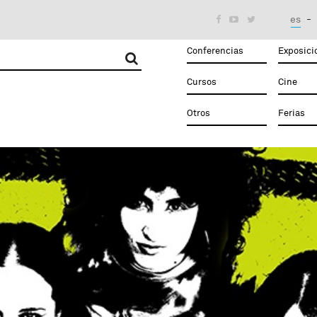
es



Conferencias
Exposici
Cursos
Cine
Otros
Ferias