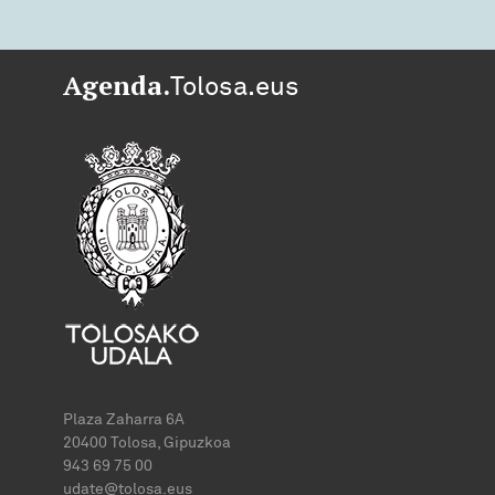
Agenda.
Tolosa.eus
Plaza Zaharra 6A
20400 Tolosa, Gipuzkoa
943 69 75 00
udate@tolosa.eus