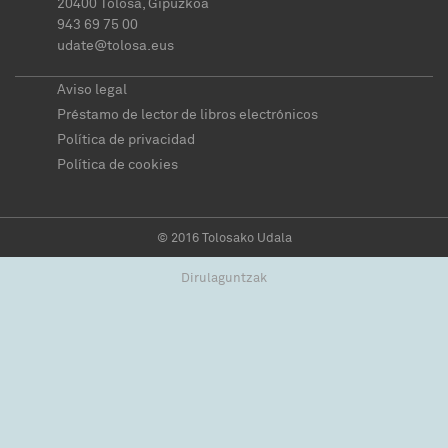
20400 Tolosa, Gipuzkoa
943 69 75 00
udate@tolosa.eus
Aviso legal
Préstamo de lector de libros electrónicos
Política de privacidad
Política de cookies
© 2016 Tolosako Udala
Dirulaguntzak