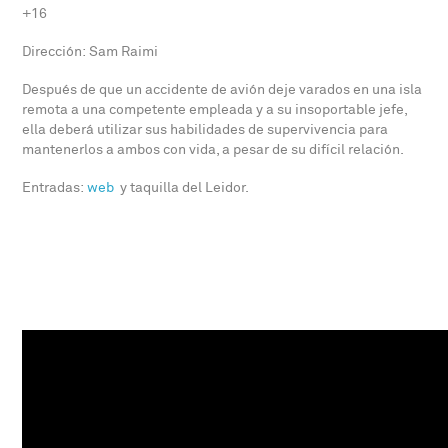
+16
Dirección: Sam Raimi
Después de que un accidente de avión deje varados en una isla
remota a una competente empleada y a su insoportable jefe,
ella deberá utilizar sus habilidades de supervivencia para
mantenerlos a ambos con vida, a pesar de su difícil relación.
Entradas:
web
y taquilla del Leidor.