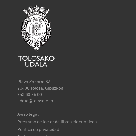
Plaza Zaharra 6A
20400 Tolosa, Gipuzkoa
943 69 75 00
udate@tolosa.eus
Aviso legal
Préstamo de lector de libros electrónicos
Política de privacidad