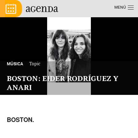
Pasar al contenido principal
Menú principal
MENÚ
Topic
MÚSICA
BOSTON: EIDER RODRÍGUEZ Y
ANARI
BOSTON.