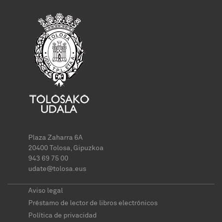
Plaza Zaharra 6A
20400 Tolosa, Gipuzkoa
943 69 75 00
udate@tolosa.eus
Aviso legal
Préstamo de lector de libros electrónicos
Política de privacidad