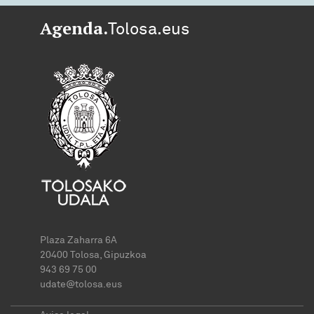
Agenda.
Tolosa.eus
Plaza Zaharra 6A
20400 Tolosa, Gipuzkoa
943 69 75 00
udate@tolosa.eus