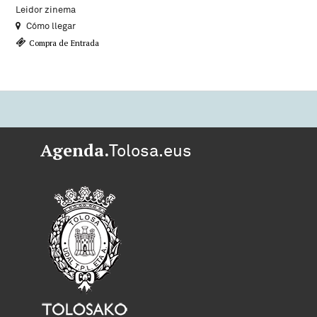
Leidor zinema
Cómo llegar
Compra de Entrada
Agenda.
Tolosa.eus